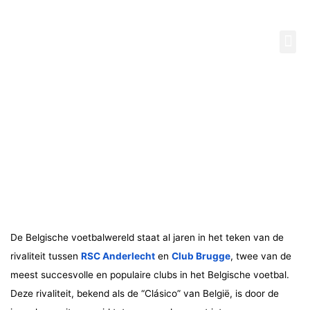
Spring
naar
RSC Anderlecht Vs
Me
de
LINGUA-UA
inhoud
Club Brugge: De
Rivaliteit In De
Jupiler Pro League
De Belgische voetbalwereld staat al jaren in het teken van de
rivaliteit tussen
RSC Anderlecht
en
Club Brugge
, twee van de
meest succesvolle en populaire clubs in het Belgische voetbal.
Deze rivaliteit, bekend als de “Clásico” van België, is door de