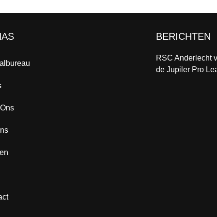
NAS
BERICHTEN
RSC Anderlecht vs
aalbureau
de Jupiler Pro L
s
 Ons
ns
ten
act