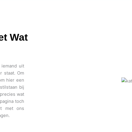
et Wat
 iemand uit
r staat. Om
om hier een
ilstaan bij
precies wat
 pagina toch
ct met ons
agen.