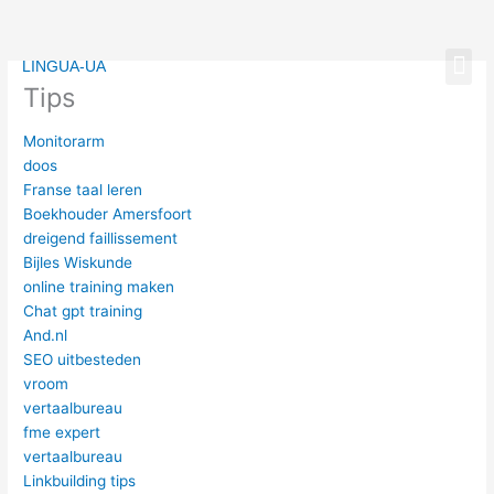
Spring
naar
Me
de
LINGUA-UA
inhoud
Tips
Monitorarm
doos
Franse taal leren
Boekhouder Amersfoort
dreigend faillissement
Bijles Wiskunde
online training maken
Chat gpt training
And.nl
SEO uitbesteden
vroom
vertaalbureau
fme expert
vertaalbureau
Linkbuilding tips