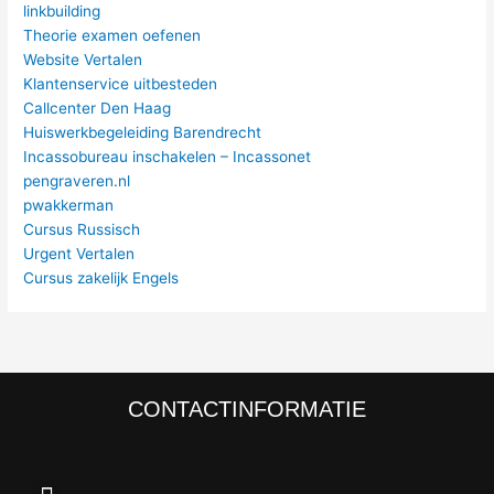
linkbuilding
Theorie examen oefenen
Website Vertalen
Klantenservice uitbesteden
Callcenter Den Haag
Huiswerkbegeleiding Barendrecht
Incassobureau inschakelen – Incassonet
pengraveren.nl
pwakkerman
Cursus Russisch
Urgent Vertalen
Cursus zakelijk Engels
CONTACTINFORMATIE
Menu